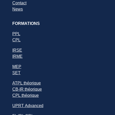
Contact
News
FORMATIONS
PPL
CPL
IRSE
IRME
MEP
SET
ATPL théorique
CB-IR théorique
CPL théorique
UPRT Advanced